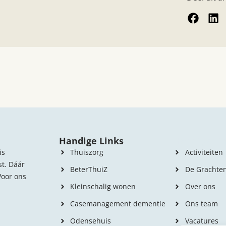
Handige Links
Handige Li
is
Thuiszorg
Activiteiten
st. Dáár
BeterThuiZ
De Grachte
Voor ons
Kleinschalig wonen
Over ons
Casemanagement dementie
Ons team
Odensehuis
Vacatures