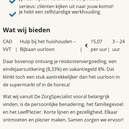
serieus: cliënten kijken uit naar jouw komst!
Je hebt een zelfstandige werkhouding
Wat wij bieden
CAO
Hulp bij het huishouden –
15,07
3 – 24
VVT
|
Bijbaan uurloon
|
per uur
|
uur
Daar bovenop ontvang je reiskostenvergoeding, een
eindejaarsuitkering (8,33%) en vakantiegeld 8%. Dat
klinkt toch een stuk aantrekkelijker dan het uurloon in
de supermarkt of in de horeca!
Wat wij vanuit De ZorgSpecialist vooral belangrijk
vinden, is de persoonlijke benadering, het familiegevoel
en het LeefPlezier.
Korte lijnen en gezelligheid. Elkaar
ontmoeten en plezier maken. Samen zorgen we ervoor!